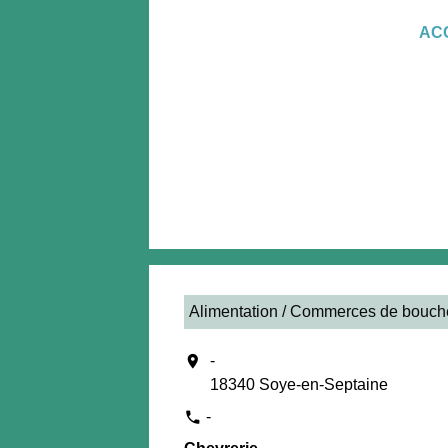
AC
Alimentation / Commerces de bouch
location_on
-
18340 Soye-en-Septaine
-
phone